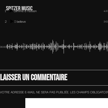
1
Gimme a reason
4:2
2
I believe
3:0
00:00
LAISSER UN COMMENTAIRE
VOTRE ADRESSE E-MAIL NE SERA PAS PUBLIÉE.
LES CHAMPS OBLIGATOI