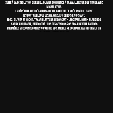
SUITE À LA DISSOLUTION DE REBEL, OLIVIER COMMENCE À TRAVAILLER SUR DES TITRES AVEC
MICHEL AYMÉ.
ILS RÉPÈTENT AVEC GÉRALD MANCEAU, BATTERIE ET NOËL ASSOLO , BASSE.
ILS FONT QUELQUES ESSAIS AVEC JEFF DEROCHE AU CHANT.
1993, OLIVIER ET MICHEL TRAVAILLENT SUR LE CONCEPT « LED ZEPPELINIEN » BLACK DOG.
KARNY ABOULAFIA, RENCONTRÉ LORS DES SESSIONS 70S RDV À DAVOUT, FAIT DES
PREMIÈRES VOIX CONCLUANTES AU STUDIO SBC. MICHEL NE SOUHAITE PAS REFORMER UN
GROUPE ET QUITTE LE PROJET.
LE GROUPE BLACK DOG EST FORMÉ AVEC KARNY, OLIVIER, FABIEN GEVRAISE (GUITARES
LEAD), GILLES VILLEROY (CLAVIERS), FRÉDERIC MILGRAM (BASSE) ET CHRISTIAN NAMOUR
(BATTERIE). IL COMMENCE LES RÉPÉTITIONS ET LES ENREGISTREMENTS.
BLACK DOG - 1994